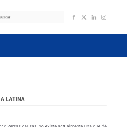
A LATINA
or diversas causas, no existe actualmente una que dé