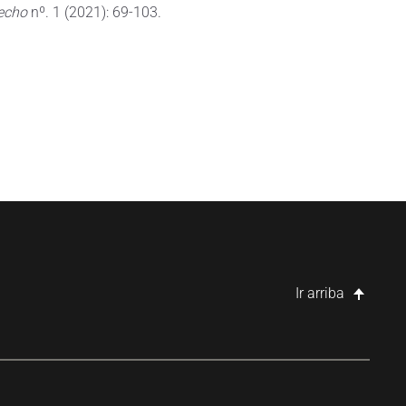
recho
nº. 1 (2021): 69-103.
Ir arriba