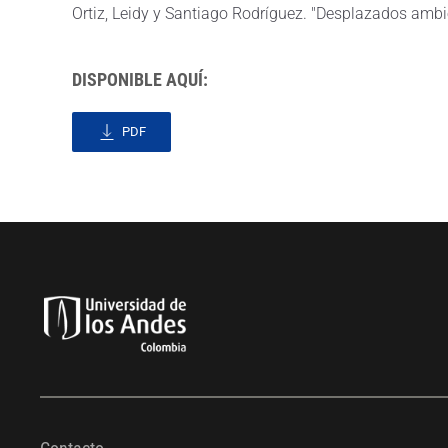
Ortiz, Leidy y Santiago Rodríguez. "Desplazados amb
DISPONIBLE AQUÍ:
PDF